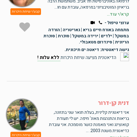
לרפואה באוניברסיטת תל אביב. משתמשת הרבה
בריאיון המוטיבציוני במרפאה, עובדת עם חו...
קבע/י שיחת היכרות
קרא/י עוד...
ערוצי טיפול -
מתמחה באורח חיים בריא | גאריטריה | הורדה
במשקל | ילדים | ירידה במשקל | סוכרת | סוכרת
הריונית | סינדרום מטאבולי.
גישה דיאטטית: דיאטה ים תיכונית.
הדיאטנית מציעה שיחת היכרות
ללא עלות !
דנית קן-דרור
אני דיאטנית קלינית, בעלת תואר שני בתזונה,
בריאות והתנהגות מאונ' חיפה. יש לי תעודת
קואוצינג ואני מאמנת כושר מוסמכת. אני עובדת
כדיאטנית משנת 2003. ...
קבע/י שיחת היכרות