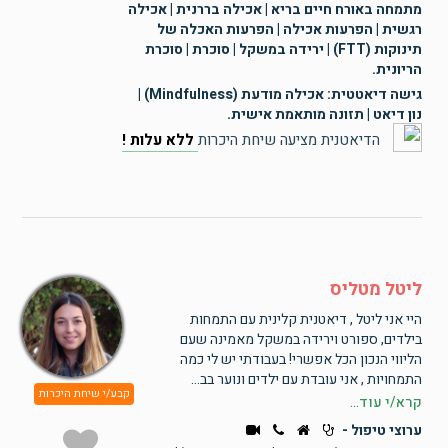
מתמחה באורח חיים בריא | אכילה בררנית | אכילה
רגשית | הפרעות אכילה | הפרעות האכלה של
תינוקות (FTT) | ירידה במשקל | סוכרת | סוכרת
הריונית.
גישה דיאטטית: אכילה מודעת (Mindfulness) |
נון דיאט | תזונה מותאמת אישית.
הדיאטנית מציעה שיחת היכרות
ללא עלות !
ליטל מטליס
היי אני ליטל , דיאטנית קלינית עם התמחות
בילדים, ספורט וירידה במשקל מאמינה שעם
הליווי הנכון הכל אפשרי! בעבודתי יש לי כמה
התמחויות , אני עובדת עם ילדים ונוער בב...
קבע/י שיחת היכרות
קרא/י עוד...
ערוצי טיפול -