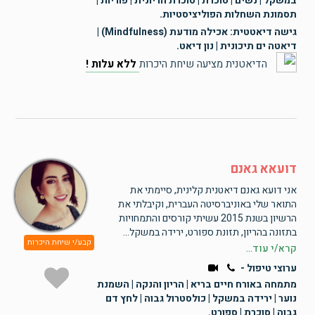
במשקל | נשים | סוכרת | סוכרת הריונית | פוריות |
תסמונת השחלות הפוליציסטיות.
גישה דיאטטית: אכילה מודעת (Mindfulness) |
דיאטה ים תיכונית | נון דיאט.
הדיאטנית מציעה שיחת היכרות
ללא עלות !
דועאא גאנם
אני דועא גאנם דיאטנית קלינית, סיימתי את
התואר שלי באוניברסיטה העברית, וקיבלתי את
הרשיון בשנת 2015 עשיתי קורסים והתמחויות
בתזונה בהריון, תזונת ספורט, ירידה במשקל...
קבע/י שיחת היכרות
קרא/י עוד...
ערוצי טיפול -
מתמחה באורח חיים בריא | הריון והנקה | השמנת
נוער | ירידה במשקל | כולסטרול גבוה | לחץ דם
גבוה | סוכרת | ספורט.