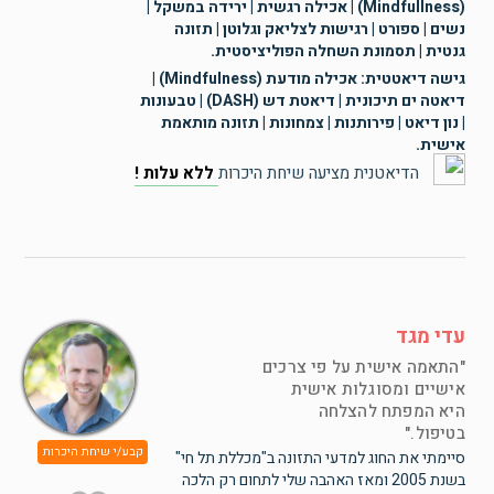
(Mindfullness) | אכילה רגשית | ירידה במשקל |
נשים | ספורט | רגישות לצליאק וגלוטן | תזונה
גנטית | תסמונת השחלה הפוליציסטית.
גישה דיאטטית: אכילה מודעת (Mindfulness) |
דיאטה ים תיכונית | דיאטת דש (DASH) | טבעונות
| נון דיאט | פירותנות | צמחונות | תזונה מותאמת
אישית.
הדיאטנית מציעה שיחת היכרות
ללא עלות !
עדי מגד
התאמה אישית על פי צרכים
אישיים ומסוגלות אישית
היא המפתח להצלחה
בטיפול.
קבע/י שיחת היכרות
סיימתי את החוג למדעי התזונה ב"מכללת תל חי"
בשנת 2005 ומאז האהבה שלי לתחום רק הלכה