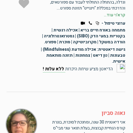
וגדלה, בהתחלה התחלתי לעבוד עם ספורטאים,
והדרכתי במכללת "וינגייט" תזונת ספורט....
קרא/י עוד...
ערוצי טיפול -
מתמחה באורח חיים בריא | אכילה רגשית |
בקטריות במעי הדק (SIBO) | גסטרואנטרולוגיה |
הורדה במשקל | מקרוביוטיקה | סוכרת | ספורט.
גישה דיאטטית: אכילה מודעת (Mindfulness) |
טבעונות | נון דיאט | צמחונות | תזונה מותאמת
אישית.
הדיאטן מציע שיחת היכרות
ללא עלות !
נאוה סביון
אני דיאטנית 30 שנה, ומחנכת לסוכרת, בוגרת
קורס הנחיית קבוצות, בעלת תואר שני מבי"ס