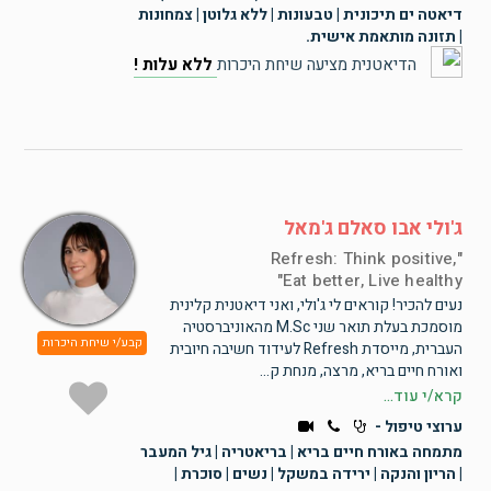
דיאטה ים תיכונית | טבעונות | ללא גלוטן | צמחונות
| תזונה מותאמת אישית.
הדיאטנית מציעה שיחת היכרות
ללא עלות !
ג'ולי אבו סאלם ג'מאל
Refresh: Think positive,
Eat better, Live healthy
נעים להכיר! קוראים לי ג'ולי, ואני דיאטנית קלינית
מוסמכת בעלת תואר שני M.Sc מהאוניברסטיה
קבע/י שיחת היכרות
העברית, מייסדת Refresh לעידוד חשיבה חיובית
ואורח חיים בריא, מרצה, מנחת ק...
קרא/י עוד...
ערוצי טיפול -
מתמחה באורח חיים בריא | בריאטריה | גיל המעבר
| הריון והנקה | ירידה במשקל | נשים | סוכרת |