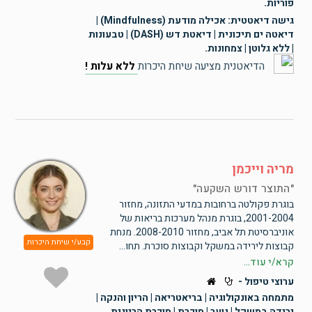
פוריות.
גישה דיאטטית: אכילה מודעת (Mindfulness) |
דיאטה ים תיכונית | דיאטת דש (DASH) | טבעונות
| ללא גלוטן | צמחונות.
הדיאטנית מציעה שיחת היכרות
ללא עלות !
מריה וייכמן
התוצר דורש השקעה
בוגרת פקולטה ברחובות במדעי התזונה, מחזור
2001-2004, בוגרת מנהל מערכות בריאות של
אוניברסיטת תל אביב, מחזור 2008-2010. מנחת
קבע/י שיחת היכרות
קבוצות לירידה במשקל וקבוצות סוכרת. תחו...
קרא/י עוד...
ערוצי טיפול -
מתמחה באונקולוגיה | בריאטריאה | הריון והנקה |
ירידה במשקל | נוער | סוכרת | סוכרת הריונית.