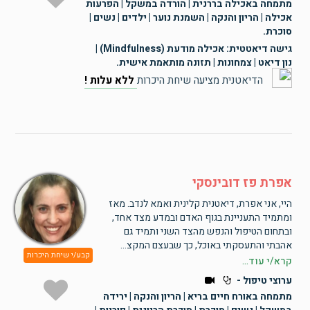
מתמחה באכילה בררנית | הורדה במשקל | הפרעות
אכילה | הריון והנקה | השמנת נוער | ילדים | נשים |
סוכרת.
גישה דיאטטית: אכילה מודעת (Mindfulness) |
נון דיאט | צמחונות | תזונה מותאמת אישית.
הדיאטנית מציעה שיחת היכרות
ללא עלות !
אפרת פז דובינסקי
היי, אני אפרת, דיאטנית קלינית ואמא לנדב. מאז
ומתמיד התעניינת בגוף האדם ובמדע מצד אחד,
ובתחום הטיפול והנפש מהצד השני ותמיד גם
אהבתי והתעסקתי באוכל, כך שבעצם המקצ...
קבע/י שיחת היכרות
קרא/י עוד...
ערוצי טיפול -
מתמחה באורח חיים בריא | הריון והנקה | ירידה