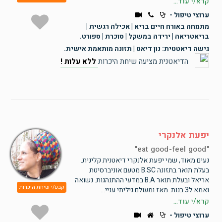
קרא/י עוד...
ערוצי טיפול -
מתמחה באורח חיים בריא | אכילה רגשית |
בריאטריאה | ירידה במשקל | סוכרת | ספורט.
גישה דיאטטית: נון דיאט | תזונה מותאמת אישית.
הדיאטנית מציעה שיחת היכרות
ללא עלות !
יפעת אלנקרי
eat good-feel good
נעים מאוד, שמי יפעת אלנקרי דיאטנית קלינית.
בעלת תואר בתזונה B.SC מטעם אוניברסיטת
אריאל ובעלת תואר B.A במדעי ההתנהגות. נשואה
קבע/י שיחת היכרות
ואמא ל3 בנות. מאז ומעולם גיליתי עניי...
קרא/י עוד...
ערוצי טיפול -