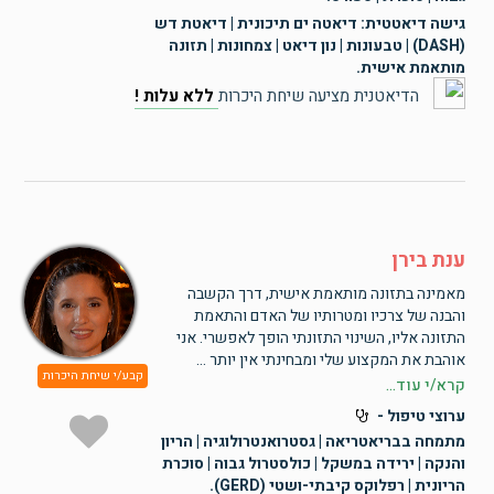
גישה דיאטטית: דיאטה ים תיכונית | דיאטת דש
(DASH) | טבעונות | נון דיאט | צמחונות | תזונה
מותאמת אישית.
הדיאטנית מציעה שיחת היכרות
ללא עלות !
ענת בירן
מאמינה בתזונה מותאמת אישית, דרך הקשבה
והבנה של צרכיו ומטרותיו של האדם והתאמת
התזונה אליו, השינוי התזונתי הופך לאפשרי. אני
אוהבת את המקצוע שלי ומבחינתי אין יותר ...
קבע/י שיחת היכרות
קרא/י עוד...
ערוצי טיפול -
מתמחה בבריאטריאה | גסטרואנטרולוגיה | הריון
והנקה | ירידה במשקל | כולסטרול גבוה | סוכרת
הריונית | רפלוקס קיבתי-ושטי (GERD).