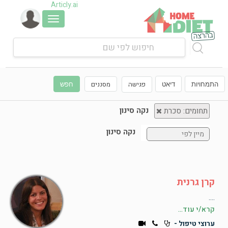
Articly.ai
Toggle
navigation
פגישה
מסננים
התמחויות
דיאט
חפש
נקה סינון
תחומים: סכרת
נקה סינון
קרן גרנית
....
קרא/י עוד...
ערוצי טיפול -