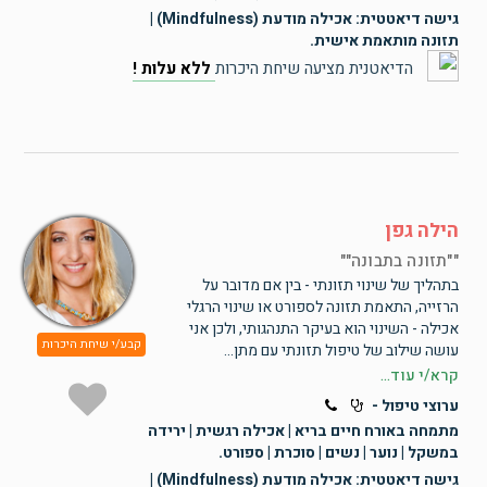
גישה דיאטטית: אכילה מודעת (Mindfulness) |
תזונה מותאמת אישית.
הדיאטנית מציעה שיחת היכרות
ללא עלות !
הילה גפן
"תזונה בתבונה"
בתהליך של שינוי תזונתי - בין אם מדובר על
הרזייה, התאמת תזונה לספורט או שינוי הרגלי
אכילה - השינוי הוא בעיקר התנהגותי, ולכן אני
קבע/י שיחת היכרות
עושה שילוב של טיפול תזונתי עם מתן...
קרא/י עוד...
ערוצי טיפול -
מתמחה באורח חיים בריא | אכילה רגשית | ירידה
במשקל | נוער | נשים | סוכרת | ספורט.
גישה דיאטטית: אכילה מודעת (Mindfulness) |