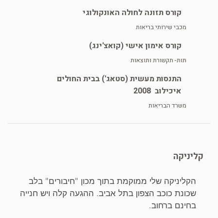
קורס תזונה לחולה האונקולוגי
מכבי שירותי בריאות
קורס אימון אישי (קואצ'ינג)
תות- תקשורת ותוצאות
התנסות מעשית (סטאג') בבית החולים
איכילוב
2008
משרד הבריאות
קליניקה
הקליניקה שלי ממוקמת בתוך מכון "חיבורים" בלב
שכונת כוכב הצפון בתל אביב. ההגעה קלה ויש חנייה
שיחת היכרות חינם
פגישה
בחינם ברחוב.