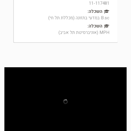
11-117481
השכלה:
B.sc במדעי בתזונה (מכללת תל חי)
השכלה:
MPH (אוניברסיטת תל אביב)