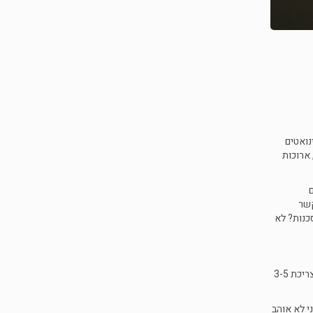
אינואטים
ד חיים יותר בריא וטוב וטבעי או מה מתושבי דנמרק. זה התברר כלא נכון במיוחד. אבל הנזק נעשה וכולם בטוחים שחומצות שומן מסוג אומגה 3, ארוכות
קשר
כנות? לא
ישנה המלצה כללית (2015) לשימוש בתוספים בחומצות שומן אלו כאשר לא צורכים די דגים, חרף שהראיות לכך מוגבלות. ישנה המלצה חזקה יותר לצריכת 3-5
. אני לא אוהב