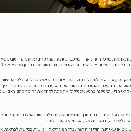
פלים באומגה 3 איננה ברורה. השמועות אומרות שהכל התחיל אחרי שחשבו כתוצאה ממחקרים לא יותר מדי טובים ש
מגרינלנ
פרקינסון, סכרת, מחלות כלי דם ולב ועוד – ובכן, כמו שאפשר לראות לפי הקישורים
סטטיסטית, הקשרים הנסכמים מניתוחי העל והסקירות השיטתיות מדגימות כי אין 
אקראי מדי). המסקנה מהסטטיסטיקה? אין סיבה לקחת את התוסף סתם. האם יש ס
טריגליצדמיה). במקרים כאלו, הטיפול אפקטיבי למדי.
ומגה 3. מי שנוטל וטוען שמרגיש טוב, או שאיזשהו חולי ורוח רעה עברה ממנו הלאה – נו שוין, בבקשה, לבריאות