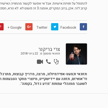
להתנפל על חוויות אישיות. אבל אי אפשר לקשור מהחוויה האישית 
קרוב לזה. אכן, ברוב המקרים, אומגה 3 זה פשוט לא. לא נורא, חסכנו קצת כסף.
Google +
Twitter
Facebook
צרי בריקנר
תזונאי מוסמך מ: 22 ביוני 2018
תזונאי וכמעט-אפידמיולוג, מרצה, מדריך קבוצות, מתרגל 
וד'אואיזם, תזונה עם יידישקייט, מיוצרי מחקר הטבעונות 
לשעבר ממנהלי עמותת "מדע גדול, בקטנה".