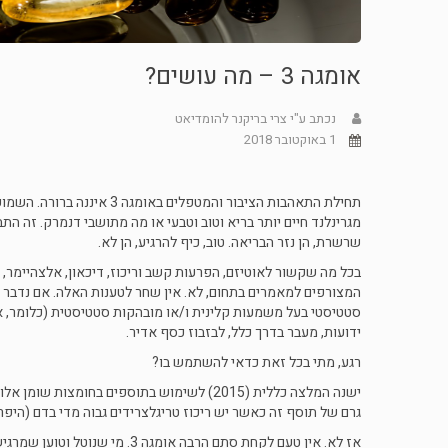
אומגה 3 – מה עושים?
נכתב ע"י צרי בריקנר להומדיאט
1 באוקטובר 2018
תחילת התאהבות הציבור והמט
שרשרת, הן נזר הבריאה. טוב, כיף להרגיע, הן לא.
בכל מה שקשור לאוטיזם, הפרעות קשב וריכוז, דיכאון, אלצהיימר, 
המצורפים למאמרים בתחום, לא. אין שחר לטענות האלה. אם נדבר 
סטטיסטי בעל משמעות קלינית ו/או מובהקות סטטיסטית (כלומר, 
ידועות, מעבר בדרך כלל, לבזבוז כסף אדיר.
רגע, מתי בכל זאת כדאי להשתמש בו?
גרם של תוסף זה כאשר יש ריכוז טריגלצרידים גבוה מדי בדם (היפר
אז לא. אין טעם לקחת סתם הרבה א