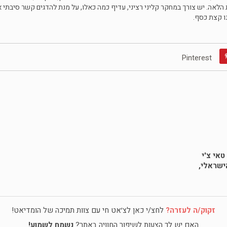
הלאה. יש צורך במחקר קליני רציני, עדיף כמה כאלו, על מנת להדגים קשר סיבתי 
Pinterest
טאי צ'י
הישראלי,
זקוק/ה לעזרה?
לחצ/י כאן לצ׳אט חי עם צוות תמיכה של הומדיאט!
האם יש לך הצעות לשיפור החוויה באתר?
נשמח לשמוע!